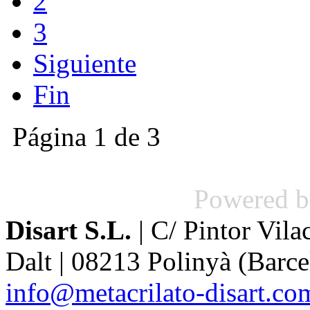
2
3
Siguiente
Fin
Página 1 de 3
Powered 
Disart S.L.
| C/ Pintor Vila
Dalt | 08213 Polinyà (Barcel
info@metacrilato-disart.co